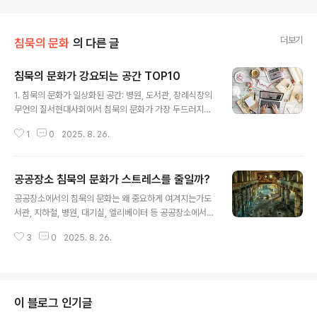
더보기
침묵의 문화
의 다른 글
침묵의 문화가 강요되는 공간 TOP10
글 내용
1. 침묵의 문화가 일상화된 공간: 병원, 도서관, 장례식장의
무언의 질서현대사회에서 침묵의 문화가 가장 두드러지게
나타나는 공간 중 하나는 병원이다. 병원은 인간의 생명과
1
0
2025. 8. 26.
직결된 민감한 장소이며, 그 특성상 조용한 환경을 유지하
는 것이 필수적이다. 환자의 안정과 치료에 집중할 수 있는
분위기를 제공하기 위해 소음을 최소화하는 것이 기본적인
공공장소 침묵의 문화가 스트레스를 줄일까?
예의로 간주된다. 하지만 이 침묵은 단순한 배려를 넘어서
글 내용
일종의 무언의 강요로 작용하는 경우도 있다. 예를 들어, 병
공공장소에서의 침묵의 문화는 왜 중요하게 여겨지는가도
원 대기실에서 어린아이가 떠들 경우 부모는 주위 시선을
서관, 지하철, 병원, 대기실, 엘리베이터 등 공공장소에서의
의식하며 즉시 아이를 제지한다. 이는 사회 전체가 설정한
침묵은 사회적 암묵규약으로 작동한다. 우리가 익숙하게
침묵의 기준이 얼마나 강력한지를 보여주는 단면이다.도서
3
0
2025. 8. 26.
체감하는 이 ‘침묵의 문화’는 단순한 소음 방지 차원을 넘어
관 역시 침묵이 일상화된 대표적인 공간이다. 학습과 정보
상대에 대한 배려와 공동체 존중이라는 깊은 의미를 내포
탐색의 장소로서, 소음은 집중..
하고 있다. 많은 사람들이 공유하는 공간에서 큰 소리로 통
화하거나 음악을 트는 것은 무례한 행동으로 간주되고, 오
히려 아무 말 없이 조용히 있는 것이 성숙한 시민의식으로
이 블로그 인기글
칭송받는다. 침묵은 공동체 내의 갈등을 줄이고, 불필요한