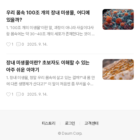
주요 글 목록
우리 몸속 100조 개의 장내 미생물, 어디에
있을까?
글 내용
1. ‘100조 개의 미생물’이란 말, 과장이 아니라 사실이다사
람 몸속에는 약 30~40조 개의 세포가 존재한다는 것이 정
설이다.그런데 우리 몸에는 그보다 많은 미생물, 약 100조
작성시간
1
0
2025. 9. 14.
개 내외의 세균과 바이러스, 진균 등이 함께 살고 있다.이
숫자는 단순히 큰 것이 아니라, 인간이라는 생명체를 이해
할 때 더 이상 나 혼자가 아니라는 뜻이기도 하다.‘나’라고
장내 미생물이란? 초보자도 이해할 수 있는
생각해왔던 이 몸은, 사실상 수많은 미생물과의 공생체계
아주 쉬운 이야기
다. 우리는 하나의 유기체이자, 동시에 미생물들의 우주인
글 내용
셈이다. 하지만 이 수많은 미생물은 도대체 어디에 숨어 있
1. 장내 미생물, 정말 우리 몸속에 살고 있는 걸까?"내 몸 안
을까? 어디에, 어떻게, 왜 존재하고 있을까? 그 질문에 지금
에 다른 생명체가 산다고?" 이 말이 처음엔 좀 무서울 수도
부터 하나하나 답해보도록 할게요.2. 장내 미생물의 95%
있다.하지만 놀랍게도, 우리는 모두 수조 개의 미생물과 함
작성시간
1
0
2025. 9. 14.
이상은 ‘대장’에 집중되어 있다먼저 정답부터 말하자면, 우
께 살고 있다.이 미생물들은 대부분 장 속에 집중적으로 존
리 몸속 ..
재한다. 그래서 이들을 "장내 미생물군(Microbiota)", 혹
은 **"장내 마이크로바이옴(Microbiome)"**이라고 부
른다.사람 몸의 세포 수보다 장내 미생물 수가 더 많다는 말
도 있을 정도다. 어떤 학자들은 우리 몸 안에 사는 미생물이
의안내
티스토리
로그인
고객센터
몸무게의 1~2kg에 달한다고도 본다.이 작은 생명체들이
© Daum Corp.
단순히 ‘기생’만 하는 건 아니다. 소화, 면역, 뇌 기능, 감정