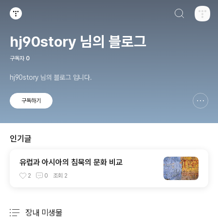
검색하기
티스토리
hj90story 님의 블로그
구독자
0
hj90story 님의 블로그 입니다.
구독하기
신고하기 레이어
열기
인기글
유럽과 아시아의 침묵의 문화 비교
2
0
조회
2
장내 미생물
분류 전체보기