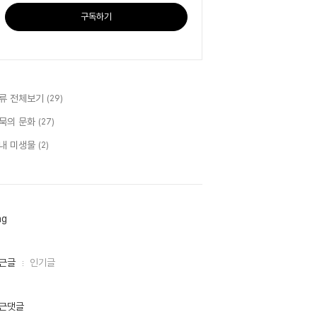
구독하기
류 전체보기
(29)
묵의 문화
(27)
내 미생물
(2)
ag
근글
인기글
근댓글