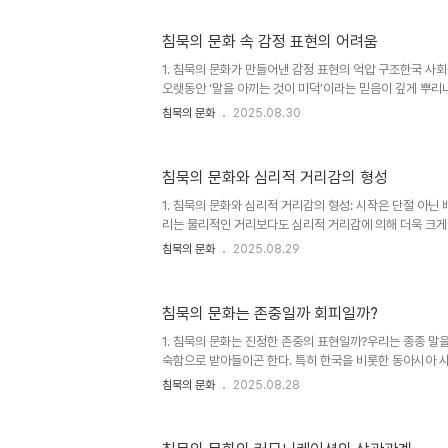
않는 것이 미덕처럼 여겨지는 사회 분위기 속에서는, 인간
얕아질 수밖에 없다. 상대방이 무슨 생각을 하고 있는지 알 
침묵의 문화 속 감정 표현의 어려움
들은 자연스럽게 의심하게 되고 방어적인 태도를 취하게 된
회를 빼앗는다. 대화가 단절된 관계에서는 오해가 쌓이기 쉽고
1. 침묵의 문화가 만들어낸 감정 표현의 억압 구조한국 사
오랫동안 ‘말을 아끼는 것이 미덕’이라는 믿음이 깊게 뿌리
으로 여겨졌고, 말을 많이 하는 사람은 가볍게 여겨지는 경
침묵의 문화
2025.08.30
우리는 어릴 때부터 '감정을 드러내지 않는 것이 어른스러운
리고 그 결과는 지금 우리가 마주한 **‘침묵의 문화’**다
갈등이 적은 사회처럼 보일 수 있지만, 그 내면을 들여다보
침묵의 문화와 심리적 거리감의 형성
관계의 진정성은 깊이를 잃어간다. 특히 감정 표현은 인간
을 나누는 과정에서 우리는 서로를 이해하고 공감하는 힘을 
1. 침묵의 문화와 심리적 거리감의 형성: 시작은 단절 아닌
리는 물리적인 거리보다도 심리적 거리감에 의해 더욱 크게 
화적 요소 중 하나가 바로 **‘침묵의 문화’**이다. 우리는
침묵의 문화
2025.08.29
사람으로 인식하고, 불필요한 말을 줄이는 것이 미덕이라는
히 한국과 같은 유교 기반의 사회에서는 말을 아끼는 것이
여겨져 왔다. 그러나 시간이 지날수록 그 침묵이 관계의 틈
침묵의 문화는 존중일까 회피일까?
며, 오히려 심리적 거리를 넓히는 결과를 낳고 있다. 처음에
이 지나면 서로에 대한 오해와 냉담함으로 굳어지는 현상
1. 침묵의 문화는 진정한 존중의 표현일까?우리는 종종 말
다...
숙함으로 받아들이곤 한다. 특히 한국을 비롯한 동아시아 사
려 예의와 존중의 표현으로 여겨지는 경우가 많다. 침묵의
침묵의 문화
2025.08.28
왔고, 말보다 행동, 의견보다 관찰, 소리보다 조용함이 미
냈다. 그런데 정말로 침묵이 항상 상대를 위한 존중의 태도
고려해 말을 삼가거나, 굳이 말하지 않아도 서로를 이해할 