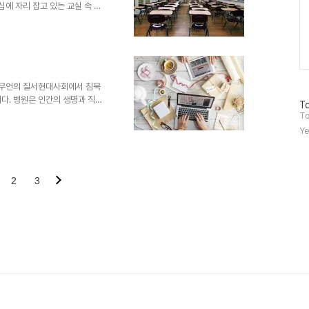
심에 자리 잡고 있는 교실 속 침
학생들이 교사 앞에서 조용히 경
 아니라 아시아권 여러 나라에서
묵을 미덕으로 간주하는 문화는
나 이 침묵이 과연 모든 학습자에
 침묵은 때때로 표현의 억압으로
향과 사고방식을 가지고 있다. 어
의 무언의 질서현대사회에서 침묵
다. 병원은 인간의 생명과 직결
방
To
이 필수적이다. 환자의 안정과 치
문
To
화하는 것이 기본적인 예의로 간
자
Ye
수
언의 강요로 작용하는 경우도 있
모는 주위 시선을 의식하며 즉시
 얼마나 강력한지를 보여주는 단
습과 정보 탐색의 장소로서, 소
2
3