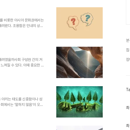
관계의 뿌리가 되어야 할 신뢰가
수 없는 상태가 지속되면, 사람
다. 침묵은 서로를 이해하는 기
, 그 오해는 결국 감정의 골..
회를 비롯한 아시아 문화권에서는
내려왔다. 조용함은 인내의 상징
우도 있었다. 이러한 정서 속에서
 것'이라는 교육을 받아왔다. 그
분
. 이 문화는 겉보기에는 조화롭고
면 감정의 흐름이 막혀버린 탓에
침
관계의 본질적인 기반이며, 감정
키워간다. 그러나 감정을 말하..
장
 배려였을까사회 구성원 간의 거
느껴질 수 있다. 이때 중요한 문
 흔히 말을 아끼는 사람을 신중한
 인식을 공유하며 살아간다. 특
 곧 예의이자 성숙함의 표현으로
을 벌리고, 감정의 소통을 차단하
T
는 배려로 시작된 침묵이, 시간
은 생각보다 광범위하게 나타난
을 아끼는 태도를 신중함이나 성
회에서는 ‘말하지 않음’이 오히
최
최
 문화는 그러한 맥락에서 발전해
근
덕이 되는 사회적 분위기를 만들어
글
과
일까? 대화 중 누군가의 감정을
인
최
수 있는 관계에서의 침묵은 분명