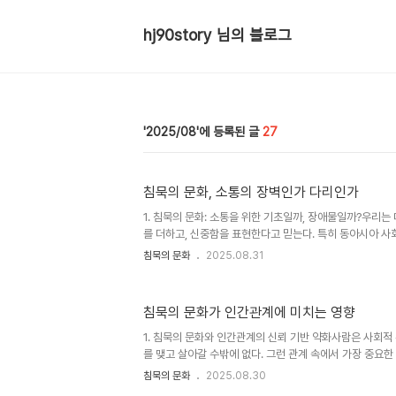
hj90story 님의 블로그
2025/08
27
침묵의 문화, 소통의 장벽인가 다리인가
1. 침묵의 문화: 소통을 위한 기초일까, 장애물일까?우리는
를 더하고, 신중함을 표현한다고 믿는다. 특히 동아시아 
며, 감정을 억누르는 것이 성숙한 행동이라고 간주되는 경우가
침묵의 문화
2025.08.31
본에서는 말을 아끼는 사람이 고백, 충돌, 또는 갈등을 피
한다. 그러나 이러한 문화가 소통을 증진시키는 것이 아니라
있다는 점을 간과해서는 안 된다. 침묵은 때로는 상황을 조
침묵의 문화가 인간관계에 미치는 영향
그 지속적인 적용은 감정과 의견을 나누는 기회를 차단하게
위해 침묵할 때, 그들의 진짜 생각과 감정을 숨기게 된다. 이
1. 침묵의 문화와 인간관계의 신뢰 기반 약화사람은 사회적
를 맺고 살아갈 수밖에 없다. 그런 관계 속에서 가장 중요한 
의 마음을 주고받고, 상황을 이해하며, 감정을 나누는 것은
침묵의 문화
2025.08.30
계의 본질이다. 하지만 침묵의 문화는 이러한 소통을 가로