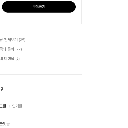
구독하기
류 전체보기
(29)
묵의 문화
(27)
내 미생물
(2)
ag
근글
인기글
근댓글