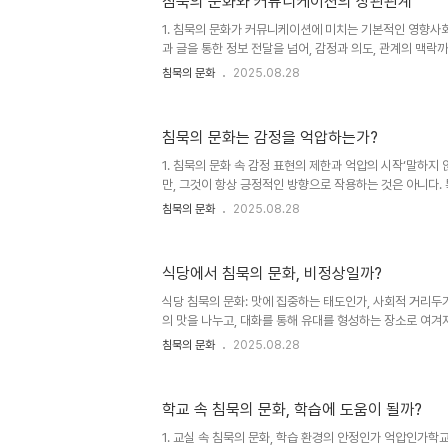
침묵의 문화와 커뮤니케이션의 상관관계
깊은 신뢰를 바탕으로 한 존중일 수 있다. 하지만 이러한 
집단 내에서 일방향적인 권위 구조 속에서 작동한다면 그것은
1. 침묵의 문화가 커뮤니케이션에 미치는 기본적인 영향사
려..
과 글을 통한 정보 전달을 넘어, 감정과 의도, 관계의 맥락
그러나 이 모든 과정은 말을 전제로 한 상호작용 위에서 구
침묵의 문화
2025.08.28
니케이션의 단절이 아니라, 다른 방식의 표현이라는 점에서
특히 한국, 일본, 중국과 같은 동아시아 사회에서는 말보다
간 유지되어 왔다. 이러한 침묵의 문화는 종종 ‘예의’ 또는 
침묵의 문화는 감정을 억압하는가?
그러나 문제는 이 문화가 커뮤니케이션의 흐름을 가로막는 
를 들어 조직 내에서 상사에게 불만이나 문제를 제기하지 
1. 침묵의 문화 속 감정 표현의 제한과 억압의 시작‘말하지
견 ..
만, 그것이 항상 긍정적인 방향으로 작용하는 것은 아니다.
회에서는 침묵의 문화가 오랜 시간 동안 자리 잡아 왔다. 
침묵의 문화
2025.08.28
서 안에서 말보다 행동이 중요시되고, 침묵은 신중함과 존중
러나 이러한 문화는 개인이 느끼는 감정과 생각을 자유롭게
는 경향이 있다. 이로 인해 구성원들은 자신의 불편함이나 
식당에서 침묵의 문화, 비정상일까?
면에 억누르게 된다. 이러한 억압은 일시적으로는 조직의 조
만, 장기적으로는 심리적 부작용을 초래할 가능성이 높다. 
식당 침묵의 문화: 맛에 집중하는 태도인가, 사회적 거리
유..
의 맛을 나누고, 대화를 통해 유대를 형성하는 장소로 여겨져 
히 팬데믹 이후를 기점으로 한 가지 변화가 눈에 띈다. 바로
침묵의 문화
2025.08.28
고 있다는 점이다. 소곤소곤 이야기하거나 아예 말 없이 식
다. 이 현상은 단순한 개인의 선택을 넘어서 사회적 분위기
듯하다. 한국을 포함한 동아시아 국가에서는 조용히 식사하
학교 속 침묵의 문화, 학습에 도움이 될까?
이 있었지만, 이제는 그 침묵이 과연 배려인지, 혹은 어떤 
요하다.과거에는 가족이 함께 둘러앉아 식사하며 하루 동안
1. 교실 속 침묵의 문화, 학습 환경의 안정인가 억압인가학