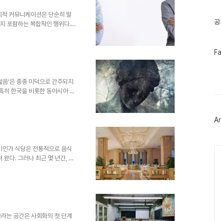
기
침묵이 지속적으로 반복되고, 특정
글
 더 이상 존중이 아니다. 오히
회적 커뮤니케이션은 단순히 말
공
까지 포함하는 복합적인 행위다.
축된다. 그런 점에서 침묵은 커뮤
 매우 흥미로운 문화적 요소다.
페
 침묵이 존중받는 전통이 오랜 시
F
이
‘절제’라는 이름으로 정당화된다.
스
방향으로 작용할 때 생긴다. 예
북
않고 침묵하는 태도는 단순한 의
 않음’은 종종 미덕으로 간주되지
트
위
 특히 한국을 비롯한 동아시아 사
터
유교적 전통과 권위 중심의 위계질
플
의 표현으로 해석되곤 한다. 그
러
 표현할 수 있는 기회를 차단하
Ar
그
상처, 기쁨과 같은 감정마저도 내
인
화를 이루는 데 기여할 수 있지
감정 표현은 개인의 정신 건강을
Ca
두기인가 식당은 전통적으로 음식
왔다. 그러나 최근 몇 년간, 특
 식당 내 침묵의 문화가 확산되
사를 마치는 이들이 늘어나고 있
와 문화적 코드로 자리 잡고 있는
는 것을 예의로 받아들이는 경향
식의 사회적 강요인지 논의가 필
의 일상을 공유하는 것이 중요하
교라는 공간은 사회화의 첫 단계