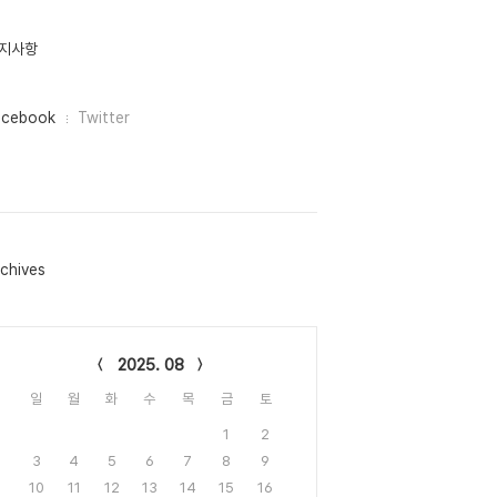
지사항
acebook
Twitter
chives
lendar
2025. 08
일
월
화
수
목
금
토
1
2
3
4
5
6
7
8
9
10
11
12
13
14
15
16